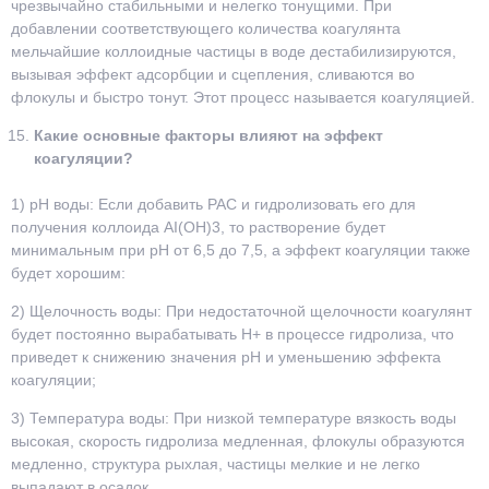
чрезвычайно стабильными и нелегко тонущими. При
добавлении соответствующего количества коагулянта
мельчайшие коллоидные частицы в воде дестабилизируются,
вызывая эффект адсорбции и сцепления, сливаются во
флокулы и быстро тонут. Этот процесс называется коагуляцией.
Какие основные факторы влияют на эффект
коагуляции?
1) pH воды: Если добавить PAC и гидролизовать его для
получения коллоида AI(OH)3, то растворение будет
минимальным при pH от 6,5 до 7,5, а эффект коагуляции также
будет хорошим:
2) Щелочность воды: При недостаточной щелочности коагулянт
будет постоянно вырабатывать H+ в процессе гидролиза, что
приведет к снижению значения pH и уменьшению эффекта
коагуляции;
3) Температура воды: При низкой температуре вязкость воды
высокая, скорость гидролиза медленная, флокулы образуются
медленно, структура рыхлая, частицы мелкие и не легко
выпадают в осадок.