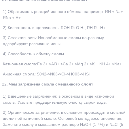
1) Обратимость реакций ионного обмена, например: RH + Na+
RNa + H+
2) Кислотность и щелочность: ROH R+O H-; RH R +H+
3) Селективность: Ионообменные смолы по-разному
адсорбируют различные ионы.
4) Способность к обмену смолы
Катионная смола:Fe 3+ >Al3+ >Ca 2+ >Mg 2+ >K + NH 4+ >Na+
Анионная смола: S042->N03->CI->HC03->HSi
Чем загрязнена смола смешанного слоя?
1) Взвешенные загрязнения: в основном в виде катионной
смолы. Усильте предварительную очистку сырой воды.
2) Органическое загрязнение: в основном происходит в сильной
щелочной катионной смоле. Основной метод восстановления:
Замочите смолу в смешанном растворе NaOH (1-4%) и NaCl (5-