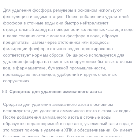
Для удаления фосфора ремуверы в основном используют
флокуляцию и седиментацию. После добавления удалителей
фосфора в сточные воды они быстро нейтрализуют
отрицательный заряд на поверхности коллоидных частиц в воде
и легко соединяются с ионами фосфора в воде, образуя
преципитаты. Затем через отстойники или процессы
фильтрации фосфор в сточных водах гарантированно
соответствует нормам сброса. Он широко используется для
удаления фосфора на очистных сооружениях бытовых сточных
вод, в фармацевтике, бумажной промышленности,
производстве пестицидов, удобрений и других очистных
сооружениях.
Средство для удаления аммиачного азота
Средство для удаления аммиачного азота в основном
используется для удаления аммиачного азота в сточных водах.
После добавления аммиачного азота в сточные воды
образуется нерастворимый в воде азот, углекислый газ и вода, и
это может помочь в удалении ХПК и обесцвечивании. Он имеет
быструю реакцию, без остатка, без загрязнения и высокую