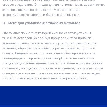
скорость удаления. Он подходит для очистки фармацевтических
заводов, заводов по производству печатных плат,
коксохимических заводов и бытовых сточных вод.
Агент для улавливания тяжелых металлов
Это химический агент, который сильно хелатирует ионы
тяжелых металлов. Используя процесс синтеза прививки,
хелатные группы на его ветвях могут хелатировать тяжелые
металлы, образуя стабильные нерастворимые вещества и
осадок. Реакция может протекать не только при комнатной
температуре и широком диапазоне pH, но и не зависит от
концентрации ионов тяжелых металлов. Даже если очищенная
сточная вода содержит сложные компоненты, она может лучше
осаждать различные ионы тяжелых металлов в сточных водах,
чтобы сточные воды соответствовали нормам сброса.