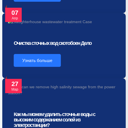
07
Апр
Очистка сточных вод скотобоен Дело
Узнать больше
27
Мар
Как мы можем удалить сточные воды с
высоким содержанием солей из
электростанции?