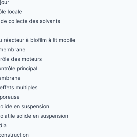
 jour
ôle locale
 de collecte des solvants
 réacteur à biofilm à lit mobile
à membrane
trôle des moteurs
trôle principal
embrane
effets multiples
roporeuse
solide en suspension
volatile solide en suspension
dia
construction