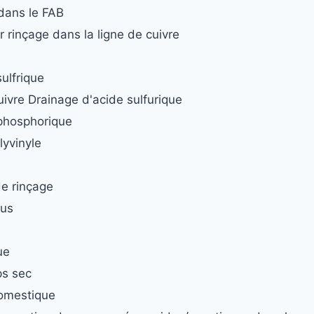
dans le FAB
 rinçage dans la ligne de cuivre
sulfrique
ivre Drainage d'acide sulfurique
 phosphorique
lyvinyle
de rinçage
ous
ue
ps sec
omestique