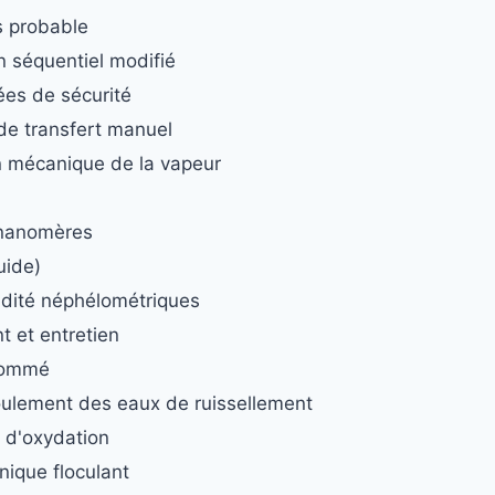
s probable
n séquentiel modifié
ées de sécurité
e transfert manuel
 mécanique de la vapeur
s nanomères
uide)
idité néphélométriques
t et entretien
sommé
ulement des eaux de ruissellement
 d'oxydation
nique floculant