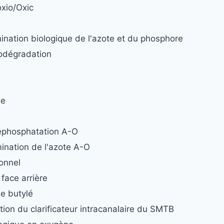
xio/Oxic
ination biologique de l'azote et du phosphore
iodégradation
ie
éphosphatation A-O
ination de l'azote A-O
onnel
face arrière
e butylé
ion du clarificateur intracanalaire du SMTB