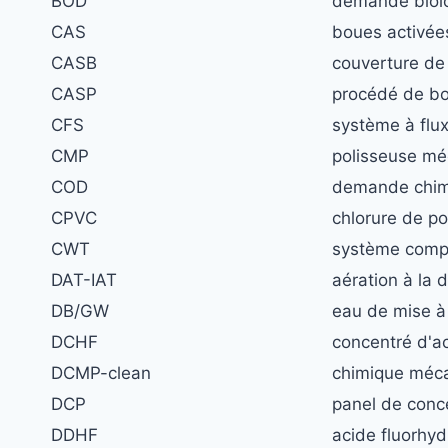
BOD
demande biol
CAS
boues activée
CASB
couverture de
CASP
procédé de bo
CFS
système à flux
CMP
polisseuse mé
COD
demande chim
CPVC
chlorure de po
CWT
système compa
DAT-IAT
aération à la 
DB/GW
eau de mise à 
DCHF
concentré d'ac
DCMP-clean
chimique méca
DCP
panel de conc
DDHF
acide fluorhyd