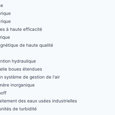
ue
rique
drique
ules à haute efficacité
rique
gnétique de haute qualité
ntion hydraulique
yelie boues étendues
'un système de gestion de l'air
ymère inorganique
hoff
aitement des eaux usées industrielles
unités de turbidité