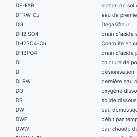
DF-FAB
siphon de sol 
DFRW-Cu
eau de premier
DG
Dégasifleur
DH2 SO4
drain d'acide 
DH2SO4-Cu
Conduite en cu
DH3PO4
drain d'acide
DI
chlorure de po
DI
désionisation
DLRW
dernière eau 
DO
oxygène diss
DS
solide dissous
DW
eau domestiq
DWF
débit par tem
DWW
eau chaude d