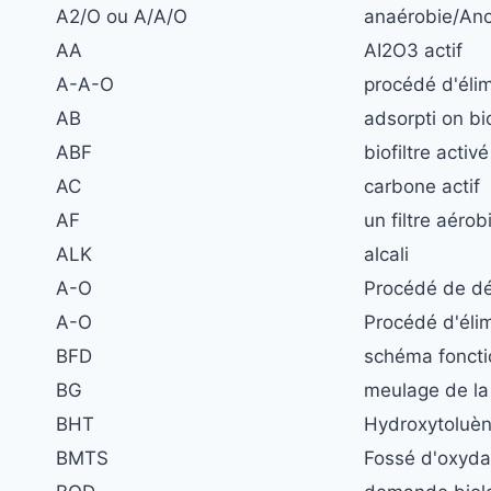
A2/O ou A/A/O
anaérobie/Ano
AA
AI2O3 actif
A-A-O
procédé d'élim
AB
adsorpti on b
ABF
biofiltre activé
AC
carbone actif
AF
un filtre aérob
ALK
alcali
A-O
Procédé de d
A-O
Procédé d'élim
BFD
schéma foncti
BG
meulage de la 
BHT
Hydroxytoluèn
BMTS
Fossé d'oxydat