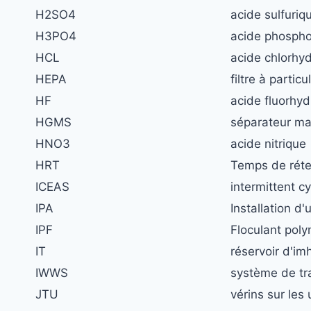
H2SO4
acide sulfuriq
H3PO4
acide phospho
HCL
acide chlorhy
HEPA
filtre à partic
HF
acide fluorhyd
HGMS
séparateur ma
HNO3
acide nitrique
HRT
Temps de réte
ICEAS
intermittent c
IPA
Installation d
IPF
Floculant pol
IT
réservoir d'im
IWWS
système de tr
JTU
vérins sur les 