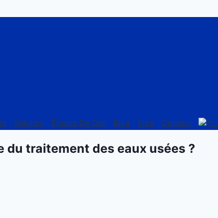
nt
Solution
Études De Cas
Blog
Vlog
Contact
rie du traitement des eaux usées ?