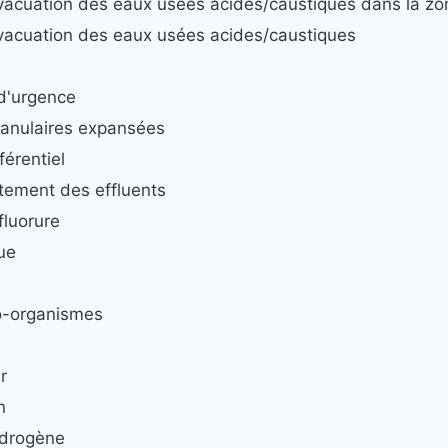
évacuation des eaux usées acides/caustiques dans la zo
évacuation des eaux usées acides/caustiques
 d'urgence
ranulaires expansées
férentiel
itement des effluents
fluorure
que
o-organismes
r
n
ydrogène