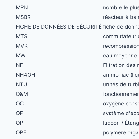
MPN
nombre le plu
MSBR
réacteur à bai
FICHE DE DONNÉES DE SÉCURITÉ
fiche de donn
MTS
commutateur d
MVR
recompression
MW
eau moyenne
NF
Filtration de
NH4OH
ammoniac (liq
NTU
unités de turb
O&M
fonctionnemen
OC
oxygène con
OF
système d'éco
OP
laqoon / Étang
OPF
polymère orga