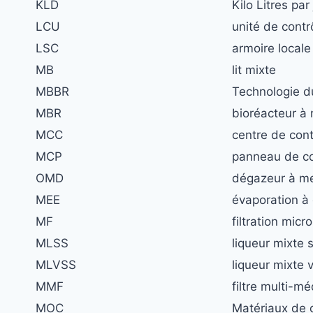
KLD
Kilo Litres par
LCU
unité de contr
LSC
armoire locale
MB
lit mixte
MBBR
Technologie du
MBR
bioréacteur 
MCC
centre de con
MCP
panneau de con
OMD
dégazeur à m
MEE
évaporation à 
MF
filtration mic
MLSS
liqueur mixte 
MLVSS
liqueur mixte 
MMF
filtre multi-mé
MOC
Matériaux de 