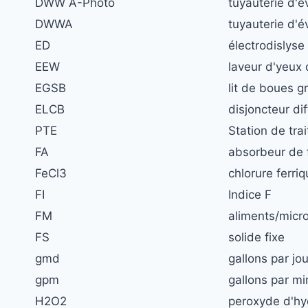
DWW A-Photo
tuyauterie d'
DWWA
tuyauterie d'
ED
électrodislyse
EEW
laveur d'yeux
EGSB
lit de boues g
ELCB
disjoncteur dif
PTE
Station de tra
FA
absorbeur de 
FeCl3
chlorure ferri
FI
Indice F
FM
aliments/micr
FS
solide fixe
gmd
gallons par jou
gpm
gallons par mi
H2O2
peroxyde d'h