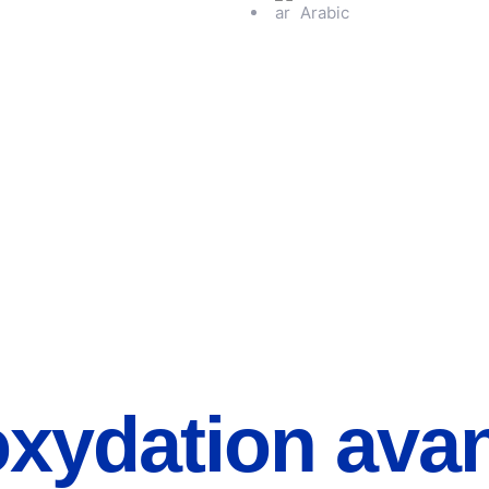
Arabic
oxydation ava