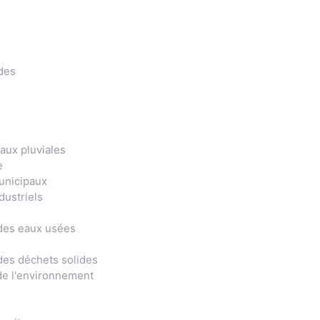
des
aux pluviales
e
unicipaux
dustriels
 des eaux usées
 des déchets solides
 de l'environnement