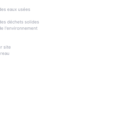
 des eaux usées
 des déchets solides
 de l'environnement
r site
ureau