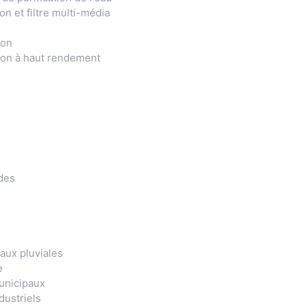
on et filtre multi-média
ion
ion à haut rendement
des
aux pluviales
e
unicipaux
dustriels