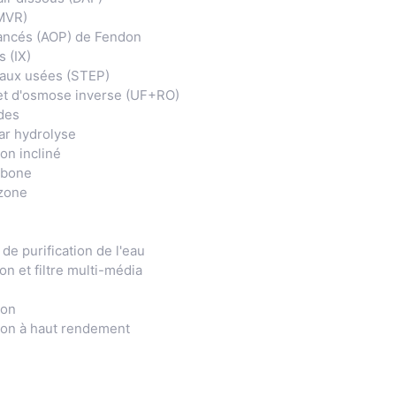
MVR)
ancés (AOP) de Fendon
 (IX)
eaux usées (STEP)
n et d'osmose inverse (UF+RO)
des
ar hydrolyse
on incliné
rbone
ozone
e purification de l'eau
on et filtre multi-média
ion
ion à haut rendement