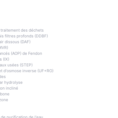
 traitement des déchets
is filtres profonds (DDBF)
air dissous (DAF)
MVR)
ancés (AOP) de Fendon
 (IX)
eaux usées (STEP)
n et d'osmose inverse (UF+RO)
des
ar hydrolyse
on incliné
rbone
ozone
e purification de l'eau