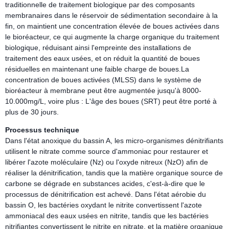
traditionnelle de traitement biologique par des composants
membranaires dans le réservoir de sédimentation secondaire à la
fin, on maintient une concentration élevée de boues activées dans
le bioréacteur, ce qui augmente la charge organique du traitement
biologique, réduisant ainsi l'empreinte des installations de
traitement des eaux usées, et on réduit la quantité de boues
résiduelles en maintenant une faible charge de boues.La
concentration de boues activées (MLSS) dans le système de
bioréacteur à membrane peut être augmentée jusqu'à 8000-
10.000mg/L, voire plus : L'âge des boues (SRT) peut être porté à
plus de 30 jours.
Processus technique
Dans l'état anoxique du bassin A, les micro-organismes dénitrifiants
utilisent le nitrate comme source d'ammoniac pour restaurer et
libérer l'azote moléculaire (Nz) ou l'oxyde nitreux (NzO) afin de
réaliser la dénitrification, tandis que la matière organique source de
carbone se dégrade en substances acides, c'est-à-dire que le
processus de dénitrification est achevé. Dans l'état aérobie du
bassin O, les bactéries oxydant le nitrite convertissent l'azote
ammoniacal des eaux usées en nitrite, tandis que les bactéries
nitrifiantes convertissent le nitrite en nitrate, et la matière organique