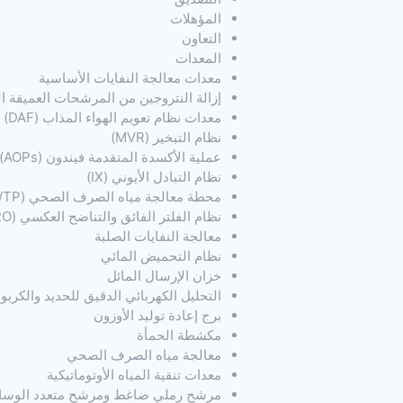
المؤهلات
التعاون
المعدات
معدات معالجة النفايات الأساسية
إزالة النتروجين من المرشحات العميقة السيئة
معدات نظام تعويم الهواء المذاب (DAF)
نظام التبخير (MVR)
عملية الأكسدة المتقدمة فيندون (AOPs)
نظام التبادل الأيوني (IX)
محطة معالجة مياه الصرف الصحي (WWTP)
نظام الفلتر الفائق والتناضح العكسي (UF+RO)
معالجة النفايات الصلبة
نظام التحميض المائي
خزان الإرسال المائل
التحليل الكهربائي الدقيق للحديد والكربو
برج إعادة توليد الأوزون
مكشطة الحمأة
معالجة مياه الصرف الصحي
معدات تنقية المياه الأوتوماتيكية
مرشح رملي ضاغط ومرشح متعدد الوسا