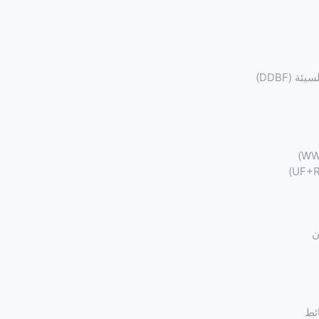
 (DDBF)
ن
ئط