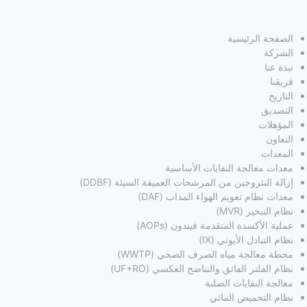
الصفحة الرئيسية
الشركة
نبذة عنا
فريقنا
التاريخ
التصديق
المؤهلات
التعاون
المعدات
معدات معالجة النفايات الأساسية
إزالة النتروجين من المرشحات العميقة السيئة (DDBF)
معدات نظام تعويم الهواء المذاب (DAF)
نظام التبخير (MVR)
عملية الأكسدة المتقدمة فيندون (AOPs)
نظام التبادل الأيوني (IX)
محطة معالجة مياه الصرف الصحي (WWTP)
نظام الفلتر الفائق والتناضح العكسي (UF+RO)
معالجة النفايات الصلبة
نظام التحميض المائي