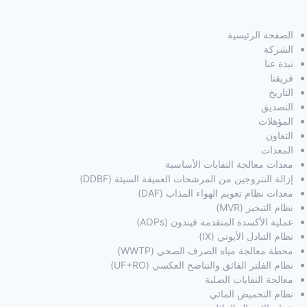
الصفحة الرئيسية
الشركة
نبذة عنا
فريقنا
التاريخ
التصديق
المؤهلات
التعاون
المعدات
معدات معالجة النفايات الأساسية
إزالة النتروجين من المرشحات العميقة السيئة (DDBF)
معدات نظام تعويم الهواء المذاب (DAF)
نظام التبخير (MVR)
عملية الأكسدة المتقدمة فيندون (AOPs)
نظام التبادل الأيوني (IX)
محطة معالجة مياه الصرف الصحي (WWTP)
نظام الفلتر الفائق والتناضح العكسي (UF+RO)
معالجة النفايات الصلبة
نظام التحميض المائي