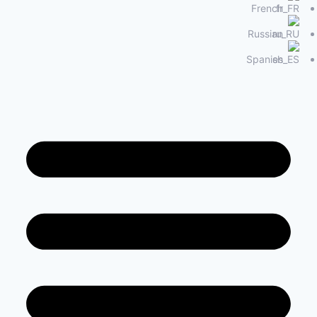
French
Russian
Spanish